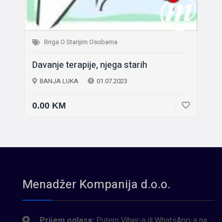
Briga O Starijim Osobama
Davanje terapije, njega starih
BANJA LUKA
01.07.2023
0.00 KM
Menadžer Kompanija d.o.o.
Prijem oglasa:
Putem Viber-a ili WhatsApp-a na