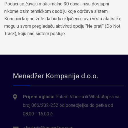
Podaci se čuvaju maksimalno 30 dana i nisu dostupni
nikome osim tehničkom osoblju koje održava sistem.
Korisnici koji ne žele da budu uključeni u ovu vrstu statistike
mogu u svom pregledaču aktivirati opciju "Ne prati" (Do Not
Track), koju naš sistem poštuje.
Menadžer Kompanija d.o.o.
Prijem oglasa:
Putem Viber-a ili WhatsApp-a na
broj 066/232-252 od ponedjeljka do petka od
08.00 - 16.00 č.