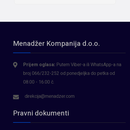
Menadžer Kompanija d.o.o.
Prijem oglasa:
Putem Viber-a ili WhatsApp-a na
broj 066/232-252 od ponedjeljka do petka od
08.00 - 16.00 č.
direkcija@menadzer.com
Pravni dokumenti