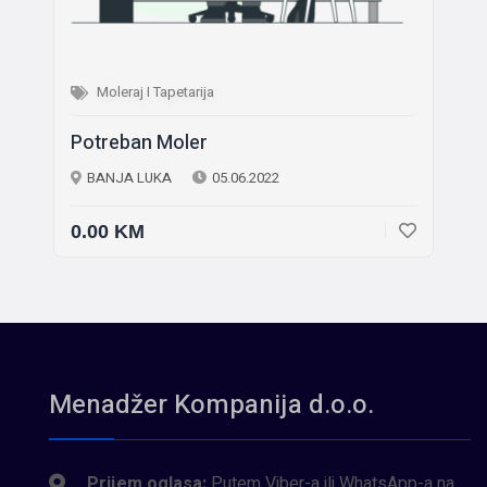
Moleraj I Tapetarija
Potreban Moler
BANJA LUKA
05.06.2022
0.00 KM
Menadžer Kompanija d.o.o.
Prijem oglasa:
Putem Viber-a ili WhatsApp-a na