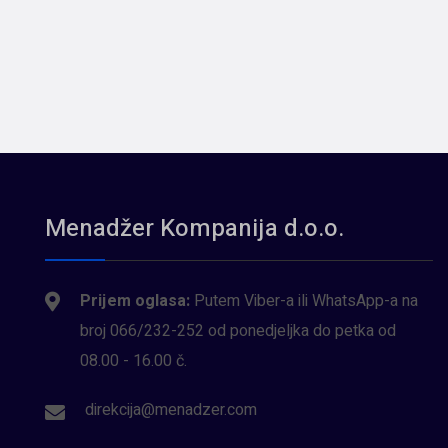
Menadžer Kompanija d.o.o.
Prijem oglasa:
Putem Viber-a ili WhatsApp-a na
broj 066/232-252 od ponedjeljka do petka od
08.00 - 16.00 č.
direkcija@menadzer.com