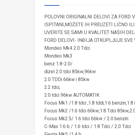
POLOVNI ORIGINALNI DELOVI ZA FORD V
ISPITANI,MOŽETE IH PREUZETI LIČNO I
UVERITE SE SAMI U KVALITET NAŠIH DE
FORD DELOVI- INĐIJA OTKUPLJUJE SVE
Mondeo Mk4 2.0 Tdci
Mondeo Mk3
benz 1.8-2.0/
dizel 2.0 tdci 85kw,96kw
2.0 TDDi 66kw i 85kw
2.2 tdci,
2.0 tdci 96kw AUTOMATIK
Focus Mk1 /1.8 tdci ,1.8 tddi,1.6 benzin,1.8
Focus Mk2 /1.6 tdci 66kw,1.8 Tdci 85kw,2.
Focus Mk2.5/ 1.6 tdci 66kw / 2.0 benzin
C-Max 1.6 b / 1.6 tdci / 1.8 Tdci / 2.0 Tdci
Fiesta Mk5 /1.4 b