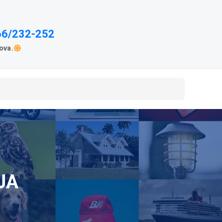
66/232-252
ova.
JA