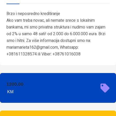
Brzo i neposredno kreditiranje
Ako vam treba novac, ali nemate srece s lokalnim
bankama, mi smo privatna struktura i nudimo vam zajam
od 2% u samo 48 sati! od 2.000 do 6.000.000 eura. Brzi
smo i hitni. Za više informacija dostupni smo na:
mariamarieta162@gmail.com
, Whatsapp:
+381611328574 ili Viber: +38761016038
1200.00
KM