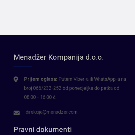
Menadžer Kompanija d.o.o.
Prijem oglasa:
Putem Viber-a ili WhatsApp-a na
broj 066/232-252 od ponedjeljka do petka od
08.00 - 16.00 č.
direkcija@menadzer.com
Pravni dokumenti