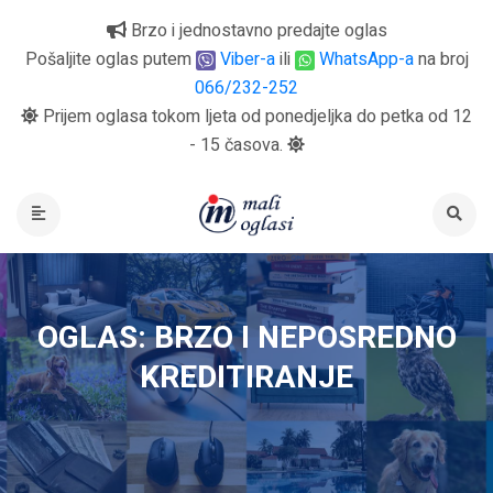
Brzo i jednostavno predajte oglas
Pošaljite oglas putem
Viber-a
ili
WhatsApp-a
na broj
066/232-252
Prijem oglasa tokom ljeta od ponedjeljka do petka od 12
- 15 časova.
OGLAS: BRZO I NEPOSREDNO
KREDITIRANJE