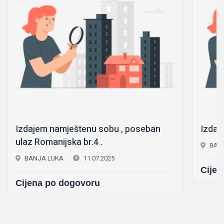
Izdajem namještenu sobu , poseban
Izdaj
ulaz Romanijska br.4 .
BAN
BANJA LUKA
11.07.2025
Cijen
Cijena po dogovoru