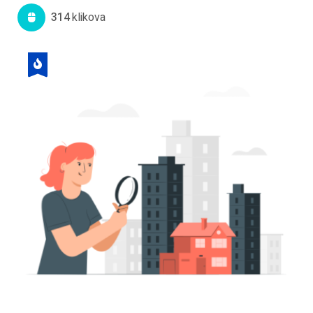
314
Klikova