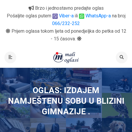
Brzo i jednostavno predajte oglas
Pošaljite oglas putem
Viber-a
ili
WhatsApp-a
na broj
066/232-252
Prijem oglasa tokom ljeta od ponedjeljka do petka od 12
- 15 časova.
OGLAS: IZDAJEM
NAMJEŠTENU SOBU U BLIZINI
GIMNAZIJE .