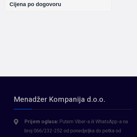
Cijena po dogovoru
Menadžer Kompanija d.o.o.
Prijem oglasa:
Putem Viber-a ili WhatsApp-a na
broj 066/232-252 od ponedjeljka do petka od